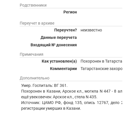
Родственники
Регион
Переучет в архиве
Переучтен?
неизвестно
Данные переучета
Входящий № донесения
Примечания
Как установлен(а)
Похоронен в Татарстане.
Комментарии
Татарстанские захороне
Дополнительно
Умер. Госпиталь: ВГ 361.
Похоронен в Казани, Арское кл., могила N 447 - 8 алле
ещё увековечен: Арское кл., стела N 435.
Источник: ЦАМО РФ, фонд 135, опись 12767, дело 275,
регистрации умерших в Казани.
Архив: ЦАМО РФ. Ф.135. Оп.12767. Д.275. Л.359.