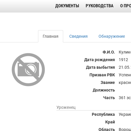
ДОКУМЕНТЫ
РУКОВОДСТВА
О ПР
Главная
Сведения
Обнаружение
Ф.И.О.
Кулик
Дата рождения
1912
Дата выбытия
21.05
Призван РВК
Успен
Звание
красн
Должность
Часть
361 зс
Уроженец
Республика
Украи
Край
Область
Ворош