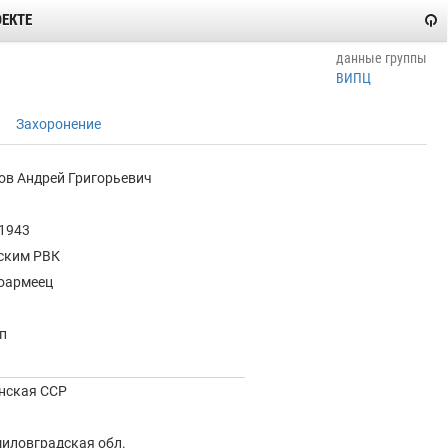
ОЕКТЕ
данные группы
ВИПЦ
Захоронение
ов Андрей Григорьевич
.1943
ским РВК
оармеец
п
нская ССР
иловградская обл.