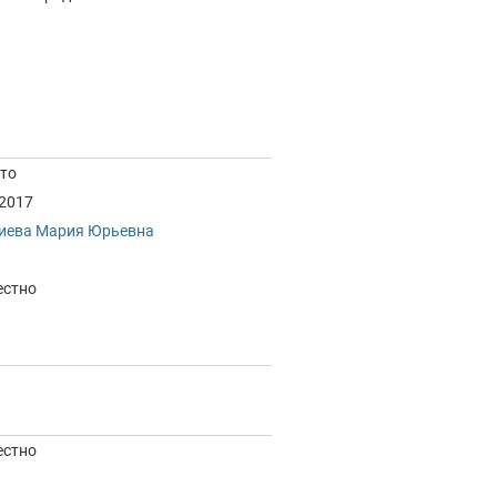
то
.2017
иева Мария Юрьевна
естно
естно