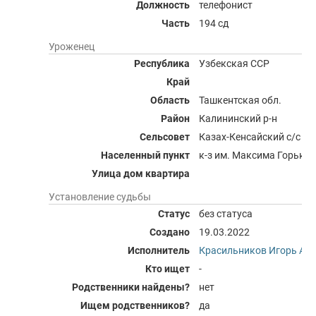
Должность
телефонист
Часть
194 сд
Уроженец
Республика
Узбекская ССР
Край
Область
Ташкентская обл.
Район
Калининский р-н
Сельсовет
Казах-Кенсайский с/с
Населенный пункт
к-з им. Максима Горьког
Улица дом квартира
Установление судьбы
Статус
без статуса
Создано
19.03.2022
Исполнитель
Красильников Игорь Ал
Кто ищет
-
Родственники найдены?
нет
Ищем родственников?
да