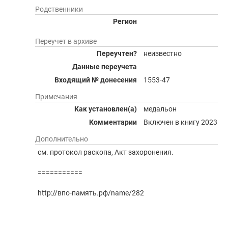
Родственники
Регион
Переучет в архиве
Переучтен?
неизвестно
Данные переучета
Входящий № донесения
1553-47
Примечания
Как установлен(а)
медальон
Комментарии
Включен в книгу 2023 год
Дополнительно
см. протокол раскопа, Акт захоронения.
===========
http://впо-память.рф/name/282
06.Абдраимов Абдулла, 1913 г.р.
Карточка учёта установленных имён погибших воинов.