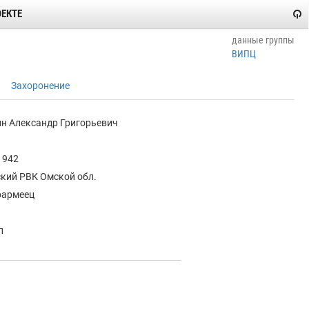
ОЕКТЕ
данные группы
ВИПЦ
Захоронение
н Александр Григорьевич
1942
кий РВК Омской обл.
оармеец
п