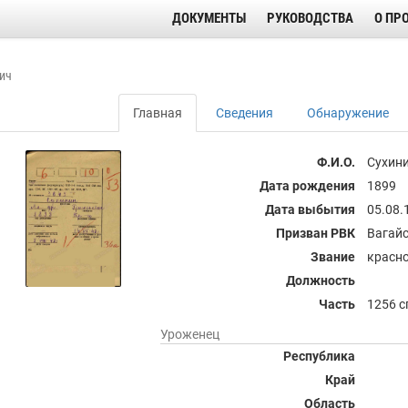
ДОКУМЕНТЫ
РУКОВОДСТВА
О ПР
ич
Главная
Сведения
Обнаружение
Ф.И.О.
Сухини
Дата рождения
1899
Дата выбытия
05.08.
Призван РВК
Вагайс
Звание
красн
Должность
Часть
1256 с
Уроженец
Республика
Край
Область