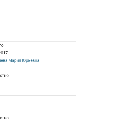
то
2017
иева Мария Юрьевна
стно
стно