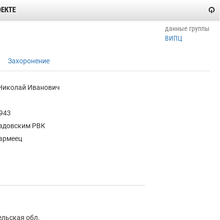
ОЕКТЕ
данные группы
ВИПЦ
Захоронение
Николай Иванович
1943
адовским РВК
армеец
ельская обл.