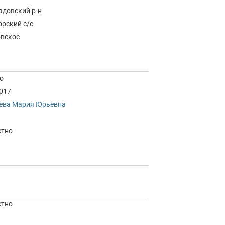
адовский р-н
орский с/с
овское
о
2017
ева Мария Юрьевна
стно
стно