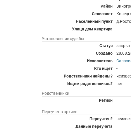
Район
Виногр
Сельсовет
Конецг
Населенный пункт
д.Рост
Улица дом квартира
Установление судьбы
Статус
закрыт
Создано
28.08.
Исполнитель
Салахи
Кто ищет
-
Родственники найдены?
неизве
Ищем родственников?
нет
Родственники
Регион
Переучет в архиве
Переучтен?
неизве
Данные переучета