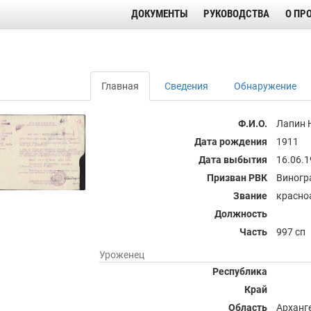
ДОКУМЕНТЫ
РУКОВОДСТВА
О ПР
Главная
Сведения
Обнаружение
Ф.И.О.
Лапин 
Дата рождения
1911
Дата выбытия
16.06.
Призван РВК
Виногр
Звание
красно
Должность
Часть
997 сп
Уроженец
Республика
Край
Область
Арханг