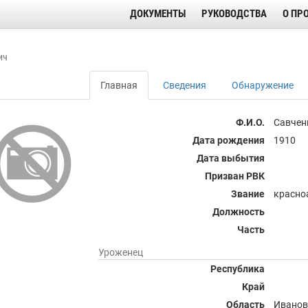
ДОКУМЕНТЫ
РУКОВОДСТВА
О ПР
ич
Главная
Сведения
Обнаружение
Ф.И.О.
Савчен
Дата рождения
1910
Дата выбытия
Призван РВК
Звание
красно
Должность
Часть
Уроженец
Республика
Край
Область
Иванов