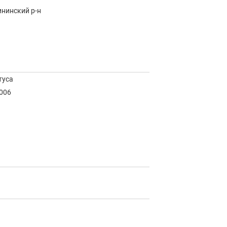
ининский р-н
туса
2006