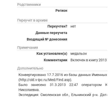
Родственники
Регион
Переучет в архиве
Переучтен?
нет
Данные переучета
Входящий № донесения
Примечания
Как установлен(а)
медальон
Комментарии
Включен в книгу 2013 год
Дополнительно
Конвертировано 17.7.2016 из базы данных Именных нах
(http://old.v-ipc.ru/Med/Find.asp).
Было занесено 31.3.2013 22:47 оператором Кис
Николаевна.
Экспедиция: Смоленская обл., Ельнинский р-н. Дата н
Дата конца: 23.9.2011.
Руководитель экспедиции: Куликовских Нина Гер
руководителя экспедиции: ГУ Смоленский областно