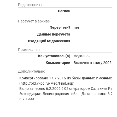
Родственники
Регион
Переучет в архиве
Переучтен?
нет
Данные переучета
Входящий № донесения
Примечания
Как установлен(а)
медальон
Комментарии
Включен в книгу 2005 год
Дополнительно
Конвертировано 17.7.2016 из базы данных Именных нах
(http://old.v-ipc.ru/Med/Find.asp).
Было занесено 6.2.2006 6:02 оператором Салахиев Раф
Экспедиция: Ленинградская обл.. Дата начала: 3.7.1
3.7.1999.
Отряд: поисковым отрядом "Дань памяти". Адрес нашедш
>>>>>