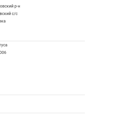
овский р-н
вский с/с
вка
туса
2006