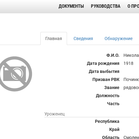
ДОКУМЕНТЫ
РУКОВОДСТВА
О ПР
Главная
Сведения
Обнаружение
Ф.И.О.
Никола
Дата рождения
1918
Дата выбытия
Призван РВК
Починк
Звание
рядово
Должность
Часть
Уроженец
Республика
Край
Область
Смолен